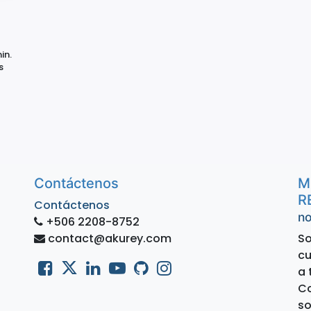
in.
s
Contáctenos
M
R
Contáctenos
no
+506 2208-8752
contact@akurey.com
So
cu
a 
Co
so