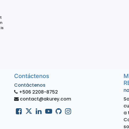
t
on
is
Contáctenos
M
R
Contáctenos
no
+506 2208-8752
contact@akurey.com
So
cu
a 
Co
so